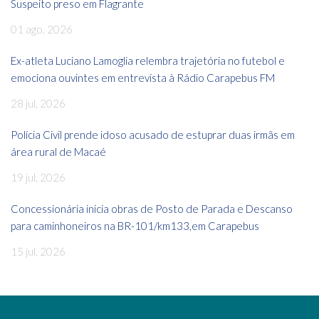
Suspeito preso em Flagrante
01 ago, 2026
Ex-atleta Luciano Lamoglia relembra trajetória no futebol e
emociona ouvintes em entrevista à Rádio Carapebus FM
28 jul, 2026
Polícia Civil prende idoso acusado de estuprar duas irmãs em
área rural de Macaé
19 jul, 2026
Concessionária inicia obras de Posto de Parada e Descanso
para caminhoneiros na BR-101/km133,em Carapebus
15 jul, 2026