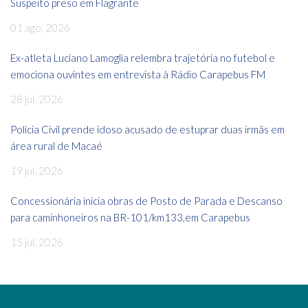
Suspeito preso em Flagrante
01 ago, 2026
Ex-atleta Luciano Lamoglia relembra trajetória no futebol e
emociona ouvintes em entrevista à Rádio Carapebus FM
28 jul, 2026
Polícia Civil prende idoso acusado de estuprar duas irmãs em
área rural de Macaé
19 jul, 2026
Concessionária inicia obras de Posto de Parada e Descanso
para caminhoneiros na BR-101/km133,em Carapebus
15 jul, 2026