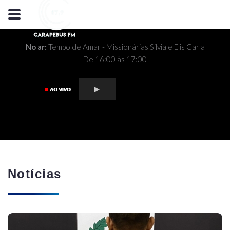
No ar:
Tempo de Amar - Missionárias Silvia e Elis Carla
De 16:00 às 17:00
Notícias