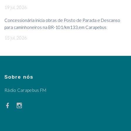
19 jul, 2026
Concessionária inicia obras de Posto de Parada e Descanso
para caminhoneiros na BR-101/km133,em Carapebus
15 jul, 2026
Sobre nós
Rádio Carapebus FM