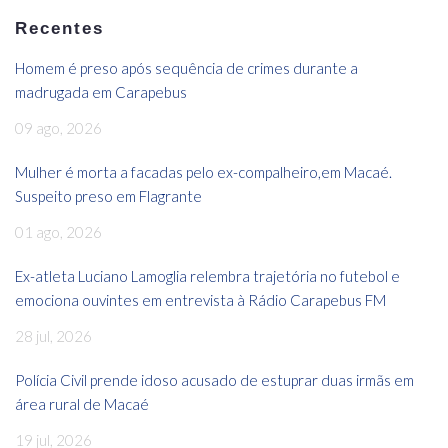
Recentes
Homem é preso após sequência de crimes durante a
madrugada em Carapebus
09 ago, 2026
Mulher é morta a facadas pelo ex-compalheiro,em Macaé.
Suspeito preso em Flagrante
01 ago, 2026
Ex-atleta Luciano Lamoglia relembra trajetória no futebol e
emociona ouvintes em entrevista à Rádio Carapebus FM
28 jul, 2026
Polícia Civil prende idoso acusado de estuprar duas irmãs em
área rural de Macaé
19 jul, 2026