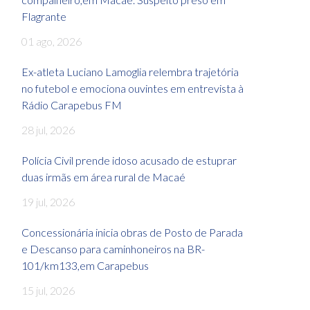
Flagrante
01 ago, 2026
Ex-atleta Luciano Lamoglia relembra trajetória
no futebol e emociona ouvintes em entrevista à
Rádio Carapebus FM
28 jul, 2026
Polícia Civil prende idoso acusado de estuprar
duas irmãs em área rural de Macaé
19 jul, 2026
Concessionária inicia obras de Posto de Parada
e Descanso para caminhoneiros na BR-
101/km133,em Carapebus
15 jul, 2026