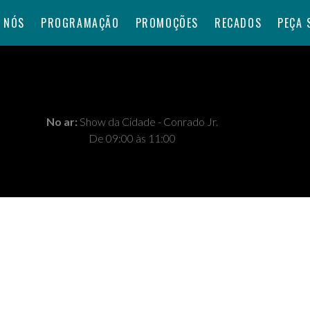
 NÓS
PROGRAMAÇÃO
PROMOÇÕES
RECADOS
PEÇA 
No ar:
Show da Cidade - Conrado Jr.
De 09:00 às 11:00