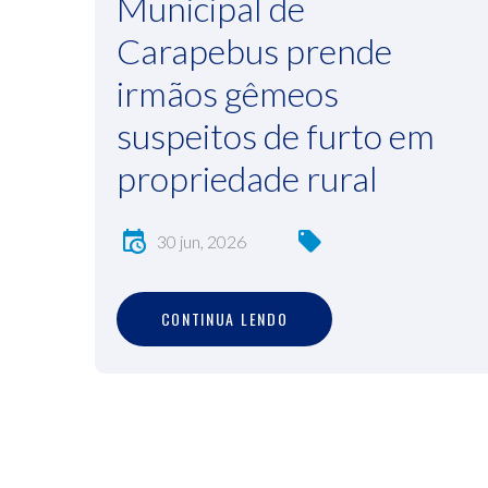
Municipal de
Carapebus prende
irmãos gêmeos
suspeitos de furto em
propriedade rural
30 jun, 2026
C
O
N
T
I
N
U
A
L
E
N
D
O
CONTINUA LENDO