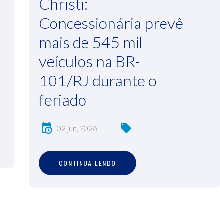
Christi:
Concessionária prevê
mais de 545 mil
veículos na BR-
101/RJ durante o
feriado
02 jun, 2026
C
O
N
T
I
N
U
A
L
E
N
D
O
CONTINUA LENDO