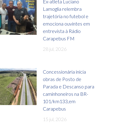
Ex-atleta Luciano
Lamoglia relembra
trajetória no futebol e
emociona ouvintes em
entrevista à Rádio
Carapebus FM
28 jul, 2026
Concessionária inicia
obras de Posto de
Parada e Descanso para
caminhoneiros na BR-
101/km133,em
Carapebus
15 jul, 2026