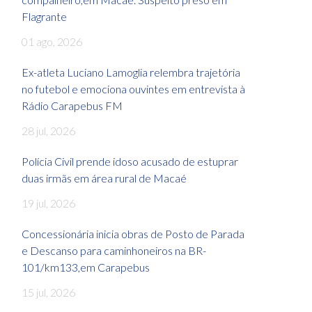
Flagrante
01 ago, 2026
Ex-atleta Luciano Lamoglia relembra trajetória
no futebol e emociona ouvintes em entrevista à
Rádio Carapebus FM
28 jul, 2026
Polícia Civil prende idoso acusado de estuprar
duas irmãs em área rural de Macaé
19 jul, 2026
Concessionária inicia obras de Posto de Parada
e Descanso para caminhoneiros na BR-
101/km133,em Carapebus
15 jul, 2026