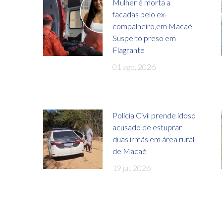
Mulher é morta a
facadas pelo ex-
compalheiro,em Macaé.
Suspeito preso em
Flagrante
01 ago, 2026
Polícia Civil prende idoso
acusado de estuprar
duas irmãs em área rural
de Macaé
19 jul, 2026