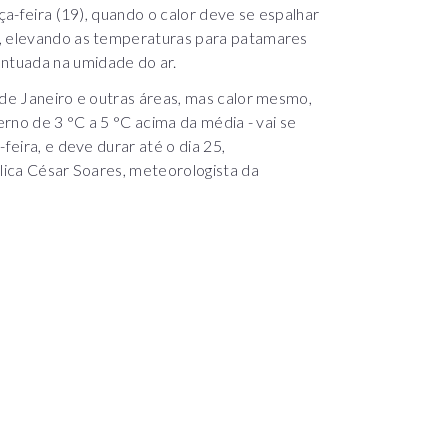
rça-feira (19), quando o calor deve se espalhar
l, elevando as temperaturas para patamares
ntuada na umidade do ar.
 de Janeiro e outras áreas, mas calor mesmo,
erno de 3 °C a 5 °C acima da média - vai se
feira, e deve durar até o dia 25,
plica César Soares, meteorologista da